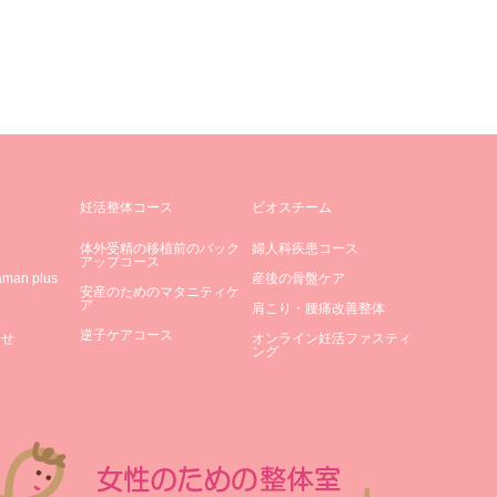
妊活整体コース
ビオスチーム
体外受精の移植前のバック
婦人科疾患コース
アップコース
an plus
産後の骨盤ケア
安産のためのマタニティケ
ア
肩こり・腰痛改善整体
逆子ケアコース
合せ
オンライン妊活ファスティ
ング