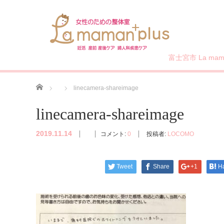
富士宮市 La mama
ホーム
linecamera-shareimage
linecamera-shareimage
2019.11.14
コメント:
0
投稿者:
LOCOMO
Tweet
Share
+1
H