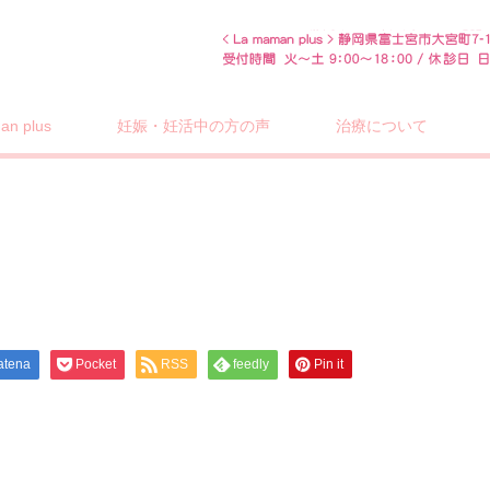
n plus
妊娠・妊活中の方の声
治療について
atena
Pocket
RSS
feedly
Pin it