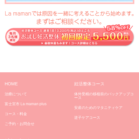
HOME
妊活整体コース
治療について
体外受精の移植前のバックアップコ
ース
富士宮市 La maman plus
安産のためのマタニティケア
コース・料金
逆子ケアコース
ご予約・お問合せ