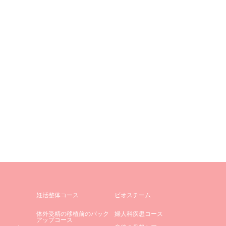
妊活整体コース
ビオスチーム
体外受精の移植前のバック
婦人科疾患コース
アップコース