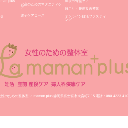
an plus
産後の骨盤ケア
安産のためのマタニティケ
ア
肩こり・腰痛改善整体
逆子ケアコース
合せ
オンライン妊活ファスティ
ング
女性のための整体室La maman plus 静岡県富士宮市大宮町7-15 電話：‪080-4223-4103