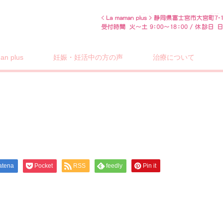
n plus
妊娠・妊活中の方の声
治療について
atena
Pocket
RSS
feedly
Pin it