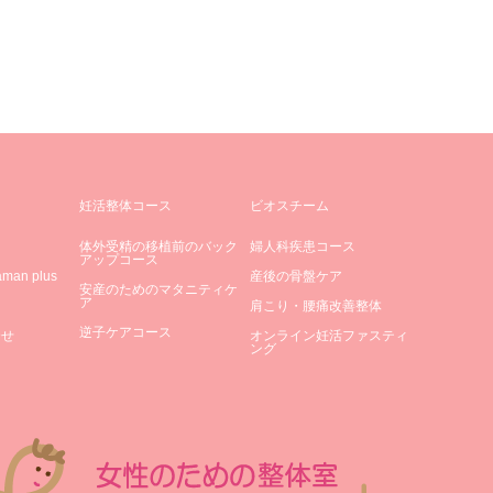
妊活整体コース
ビオスチーム
体外受精の移植前のバック
婦人科疾患コース
アップコース
an plus
産後の骨盤ケア
安産のためのマタニティケ
ア
肩こり・腰痛改善整体
逆子ケアコース
合せ
オンライン妊活ファスティ
ング