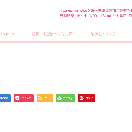
n plus
妊娠・妊活中の方の声
治療について
atena
Pocket
RSS
feedly
Pin it