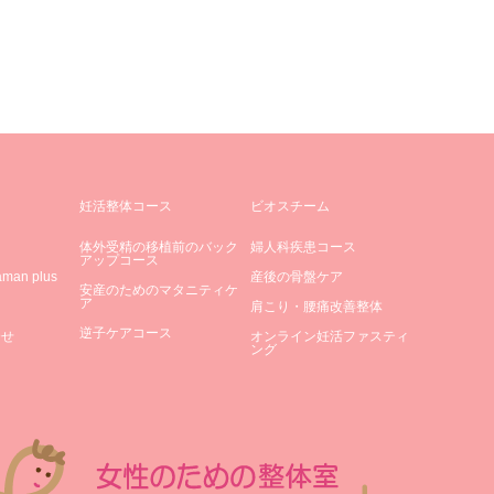
妊活整体コース
ビオスチーム
体外受精の移植前のバック
婦人科疾患コース
アップコース
an plus
産後の骨盤ケア
安産のためのマタニティケ
ア
肩こり・腰痛改善整体
逆子ケアコース
合せ
オンライン妊活ファスティ
ング