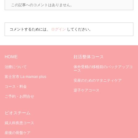
この記事へのコメントはありません。
コメントするためには、
ログイン
してください。
HOME
妊活整体コース
治療について
体外受精の移植前のバックアップコ
ース
富士宮市 La maman plus
安産のためのマタニティケア
コース・料金
逆子ケアコース
ご予約・お問合せ
ビオスチーム
婦人科疾患コース
産後の骨盤ケア