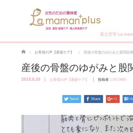
富士宮市 La mama
ホーム
お客様の声【産後ケア】
産後の骨盤のゆがみと股関節
産後の骨盤のゆがみと股
2019.9.20
お客様の声【産後ケア】
投稿者:
LOCOMO
Tweet
Share
+1
H