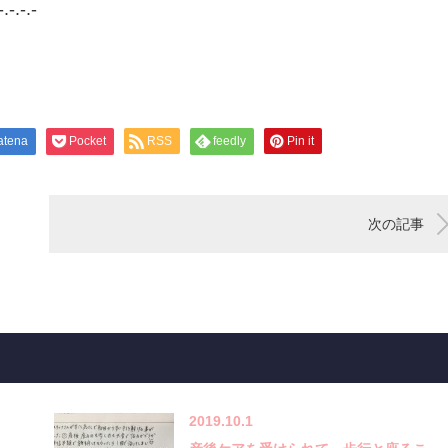
-.-.-.-
atena
Pocket
RSS
feedly
Pin it
次の記事
2019.10.1