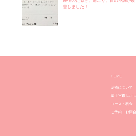
産後のだるさ、肩こり、目の不調が改
善しました！
HOME
治療について
富士宮市 La mam
コース・料金
ご予約・お問