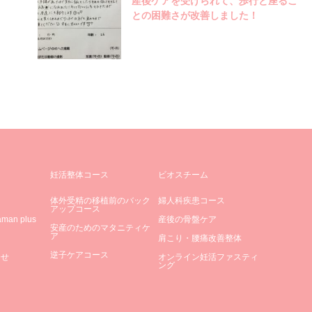
産後ケアを受けられて、歩行と座るこ
との困難さが改善しました！
妊活整体コース
ビオスチーム
体外受精の移植前のバック
婦人科疾患コース
アップコース
an plus
産後の骨盤ケア
安産のためのマタニティケ
ア
肩こり・腰痛改善整体
逆子ケアコース
合せ
オンライン妊活ファスティ
ング