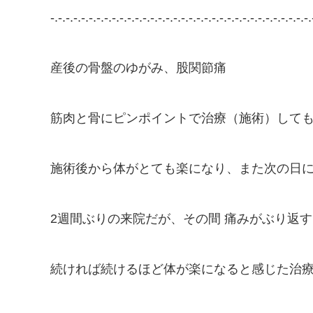
-.-.-.-.-.-.-.-.-.-.-.-.-.-.-.-.-.-.-.-.-.-.-.-.-.-.-.-.-.-.-.-.-.-.
産後の骨盤のゆがみ、股関節痛
筋肉と骨にピンポイントで治療（施術）して
施術後から体がとても楽になり、また次の日
2週間ぶりの来院だが、その間 痛みがぶり返
続ければ続けるほど体が楽になると感じた治