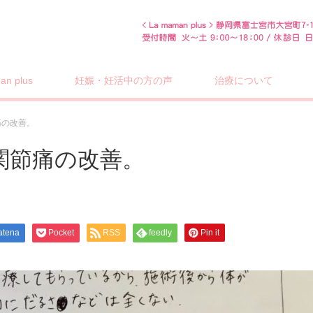
n plus
妊娠・妊活中の方の声
治療について
痛の改善。
関節痛の改善。
atena
Pocket
RSS
feedly
Pin it