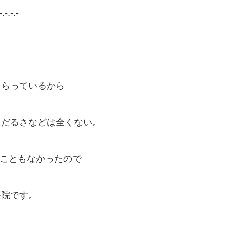
-.-.-.-
もらっているから
にだるさなどは全くない。
すこともなかったので
療院です。